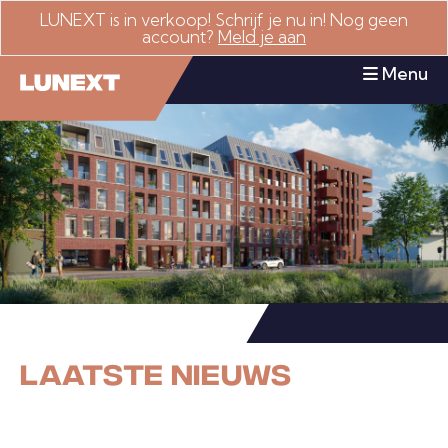
LUNEXT is in verkoop! Schrijf je nu in! Nog geen
account?
Meld je aan
S
Menu
l
u
it
e
n
H
O
M
E
LAATSTE NIEUWS
A
A