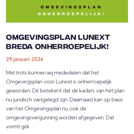
E
L
D
E
OMGEVINGSPLAN LUNEXT
N
BREDA ONHERROEPELIJK!
I
29 januari 2026
N
Met trots kunnen wij mededelen dat het
L
Omgevingsplan voor Lunext is onherroepelijk
O
geworden. Dit betekent dat de kaders van het plan
G
nu juridisch vastgelegd zijn. Daarnaast kan op basis
G
van het Omgevingsplan nu ook de
E
omgevingsvergunning worden afgegeven. Dat
N
vormt geli