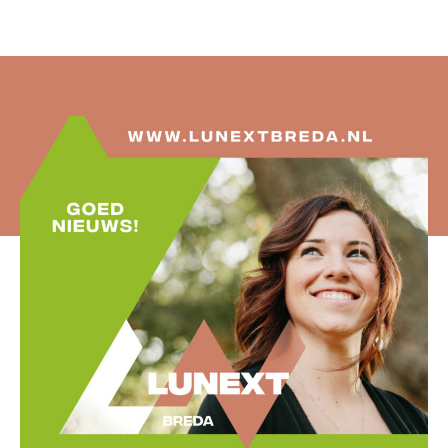
O
A
D
S
N
I
E
U
W
S
A
A
N
M