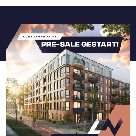
N
B
O
D
H
E
T
P
L
A
N
F
A
Q