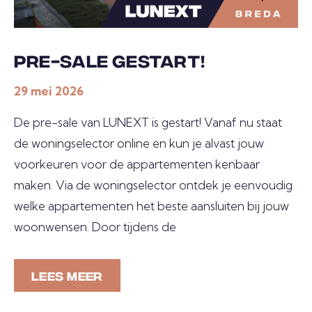
P
L
PRE-SALE GESTART!
A
29 mei 2026
N
N
De pre-sale van LUNEXT is gestart! Vanaf nu staat
I
de woningselector online en kun je alvast jouw
N
voorkeuren voor de appartementen kenbaar
G
maken. Via de woningselector ontdek je eenvoudig
welke appartementen het beste aansluiten bij jouw
D
woonwensen. Door tijdens de
O
W
LEES MEER
N
L