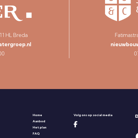
811 HL Breda
Fatimastr
ergroep.nl
nieuwbou
00
0
Home
Volg ons op social media
Aanbod
Het plan
FAQ