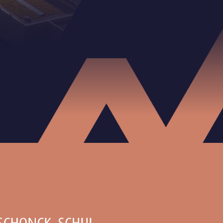
P
L
A
N
N
I
N
G
D
O
W
N
L