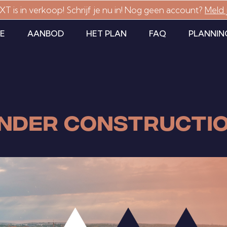
T is in verkoop! Schrijf je nu in! Nog geen account?
Meld 
E
AANBOD
HET PLAN
FAQ
PLANNIN
NDER CONSTRUCTI