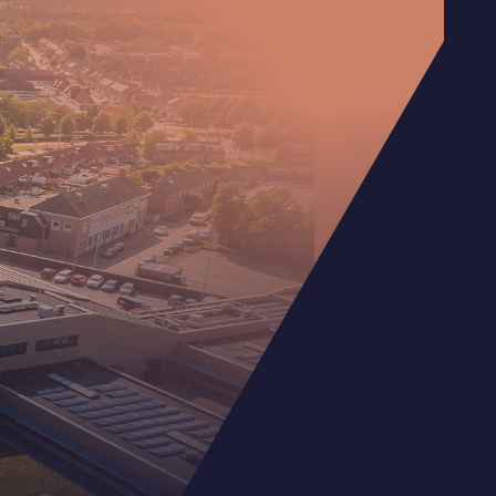
N
B
O
D
H
E
T
P
L
A
N
F
A
Q