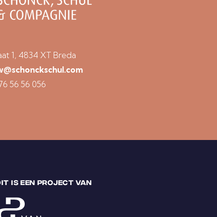
O
A
D
S
aat 1, 4834 XT Breda
w@schonckschul.com
N
76 56 56 056
I
E
U
W
S
A
DIT IS EEN PROJECT VAN
A
N
M