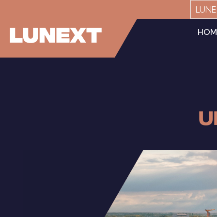
LUNEX
HOM
U